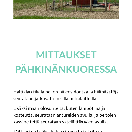
MITTAUKSET
PÄHKINÄNKUORESSA
Haltialan tilalla pellon hiilensidontaa ja hiilipäästöjä
seurataan jatkuvatoimisilla mittalaitteilla.
Lisäksi maan olosuhteita, kuten lämpötilaa ja
kosteutta, seurataan antureiden avulla, ja peltojen
kasvipeitettä seurataan satelliittikuvien avulla.
Mittausten lisäksi hiilen sitomista tutkitaan