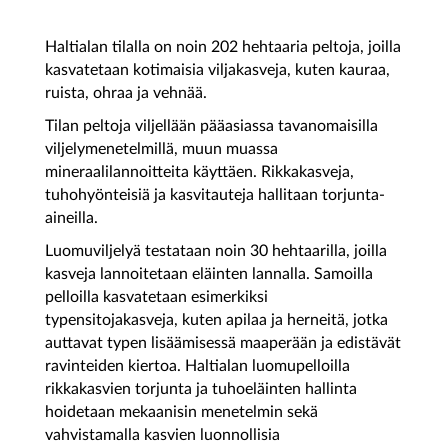
Haltialan tilalla on noin 202 hehtaaria peltoja, joilla
kasvatetaan kotimaisia viljakasveja, kuten kauraa,
ruista, ohraa ja vehnää.
Tilan peltoja viljellään pääasiassa tavanomaisilla
viljelymenetelmillä, muun muassa
mineraalilannoitteita käyttäen. Rikkakasveja,
tuhohyönteisiä ja kasvitauteja hallitaan torjunta-
aineilla.
Luomuviljelyä testataan noin 30 hehtaarilla, joilla
kasveja lannoitetaan eläinten lannalla. Samoilla
pelloilla kasvatetaan esimerkiksi
typensitojakasveja, kuten apilaa ja herneitä, jotka
auttavat typen lisäämisessä maaperään ja edistävät
ravinteiden kiertoa. Haltialan luomupelloilla
rikkakasvien torjunta ja tuhoeläinten hallinta
hoidetaan mekaanisin menetelmin sekä
vahvistamalla kasvien luonnollisia