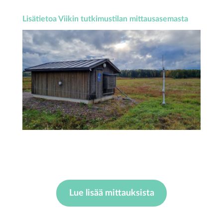
Lisätietoa Viikin tutkimustilan mittausasemasta
Lue lisää mittauksista